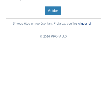
Valider
Valider
Si vous êtes un représentant Profalux, veuillez
cliquer ici
Vous n'êtes pas un représentant Profalux, veuillez
cliquer ici
© 2026 PROFALUX
© 2026 PROFALUX